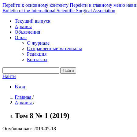
Перейти к основному контенту
Перейти к главному меню нави
Bulletin of the International Scientific Surgical Association
Текущий выпуск
Архивы
Объявления
О нас
О журнале
Отправленные материалы
Редакция
Контакты
Найти
Найти
Вход
Главная
/
Архивы
/
Том 8 № 1 (2019)
Опубликован:
2019-05-18