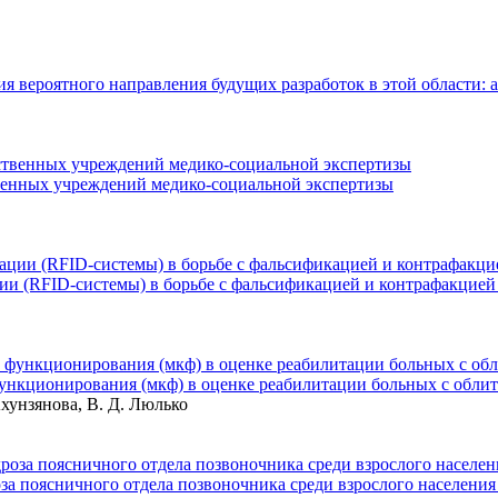
ия вероятного направления будущих разработок в этой области:
твенных учреждений медико-социальной экспертизы
и (RFID-системы) в борьбе с фальсификацией и контрафакцией
нкционирования (мкф) в оценке реабилитации больных с обли
Ахунзянова, В. Д. Люлько
а поясничного отдела позвоночника среди взрослого населения А