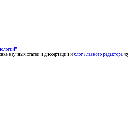
нологий"
товке научных статей и диссертаций и
блог Главного редактора
жу