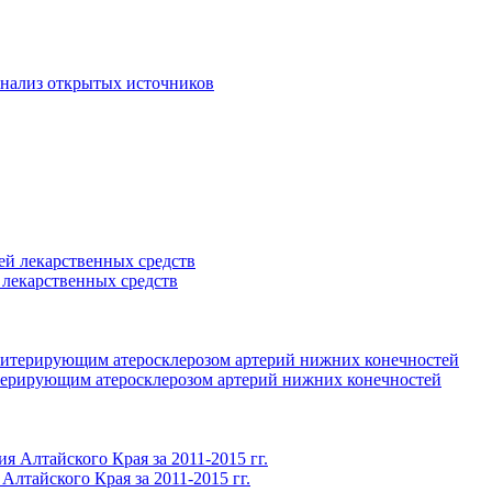
 анализ открытых источников
 лекарственных средств
терирующим атеросклерозом артерий нижних конечностей
лтайского Края за 2011-2015 гг.