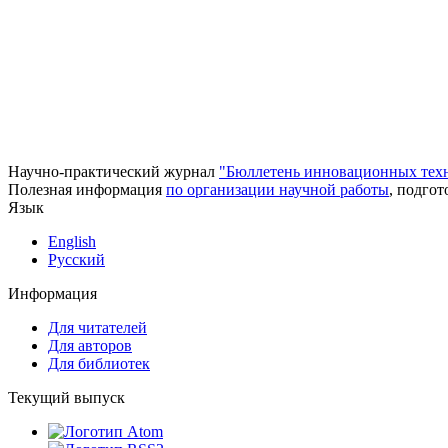
Научно-практический журнал
"Бюллетень инновационных тех
Полезная информация
по организации научной работы
, подго
Язык
English
Русский
Информация
Для читателей
Для авторов
Для библиотек
Текущий выпуск