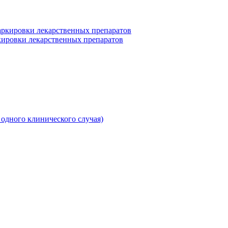
ркировки лекарственных препаратов
 одного клинического случая)